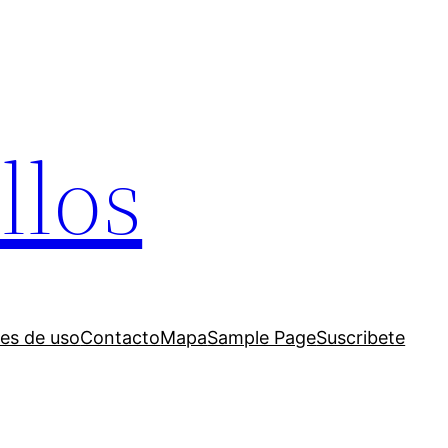
llos
es de uso
Contacto
Mapa
Sample Page
Suscribete