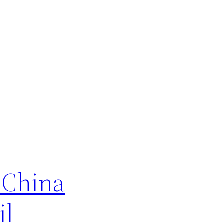
 China
il