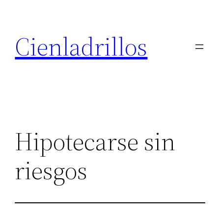
Saltar
al
Cienladrillos
contenido
Hipotecarse sin
riesgos