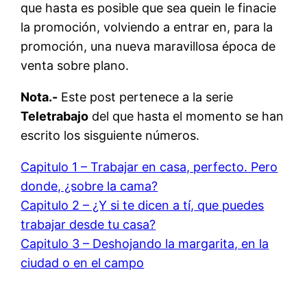
que hasta es posible que sea quein le finacie
la promoción, volviendo a entrar en, para la
promoción, una nueva maravillosa época de
venta sobre plano.
Nota.-
Este post pertenece a la serie
Teletrabajo
del que hasta el momento se han
escrito los sisguiente números.
Capitulo 1 – Trabajar en casa, perfecto. Pero
donde, ¿sobre la cama?
Capitulo 2 – ¿Y si te dicen a tí, que puedes
trabajar desde tu casa?
Capitulo 3 – Deshojando la margarita, en la
ciudad o en el campo