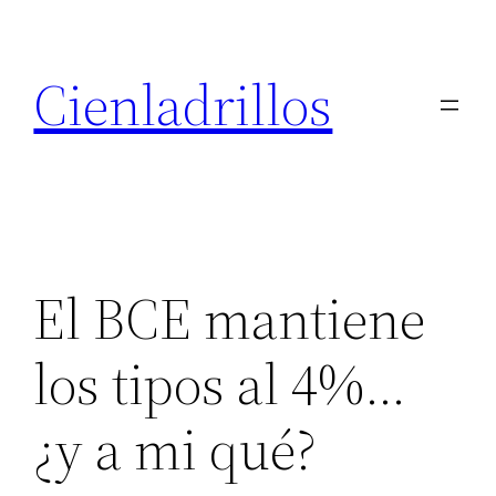
Saltar
al
Cienladrillos
contenido
El BCE mantiene
los tipos al 4%…
¿y a mi qué?