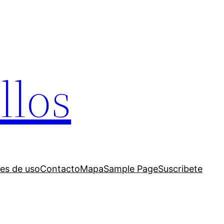
llos
es de uso
Contacto
Mapa
Sample Page
Suscribete