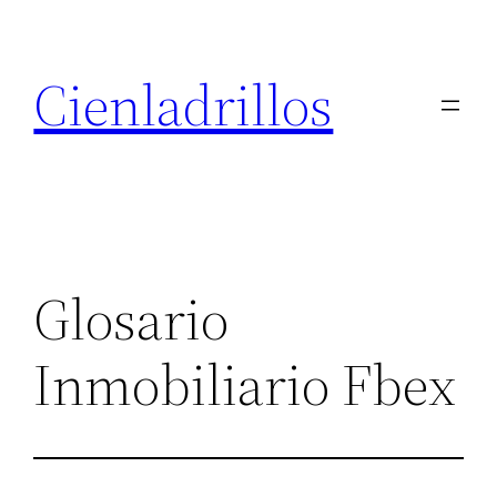
Saltar
al
Cienladrillos
contenido
Glosario
Inmobiliario Fbex