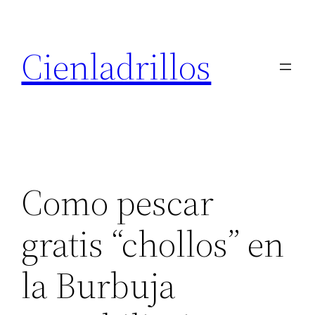
Saltar
al
Cienladrillos
contenido
Como pescar
gratis “chollos” en
la Burbuja