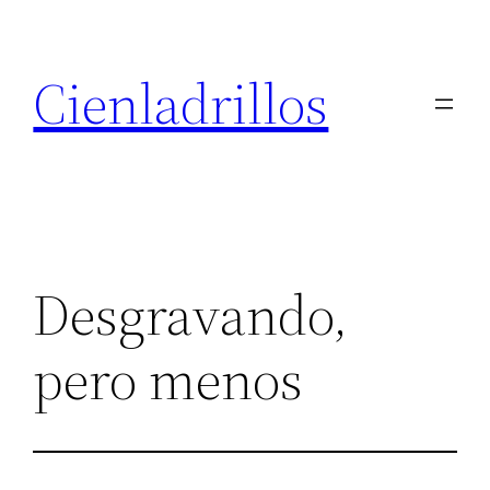
Saltar
al
Cienladrillos
contenido
Desgravando,
pero menos