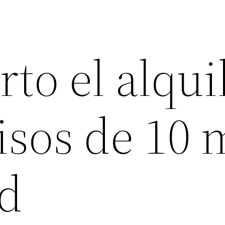
to el alqui
isos de 10 
d