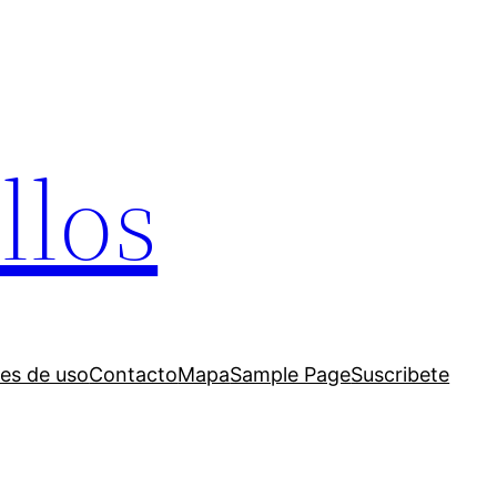
llos
es de uso
Contacto
Mapa
Sample Page
Suscribete