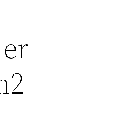
ler
m2