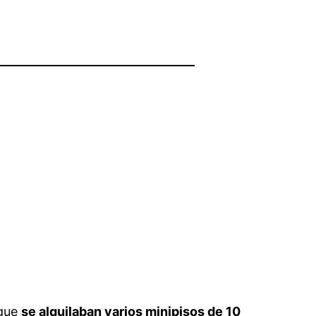
 que
se alquilaban varios minipisos de 10