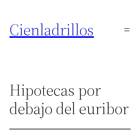
Saltar
al
Cienladrillos
contenido
Hipotecas por
debajo del euribor