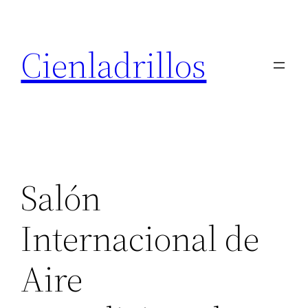
Saltar
al
Cienladrillos
contenido
Salón
Internacional de
Aire