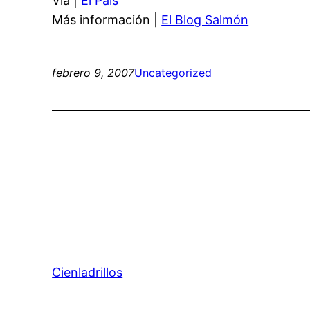
Vía |
El País
Más información |
El Blog Salmón
febrero 9, 2007
Uncategorized
Cienladrillos