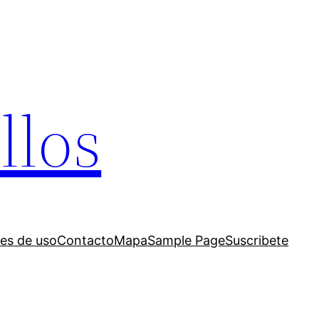
llos
es de uso
Contacto
Mapa
Sample Page
Suscribete