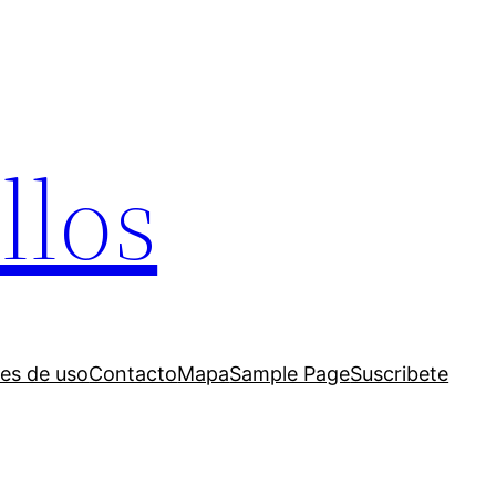
llos
es de uso
Contacto
Mapa
Sample Page
Suscribete