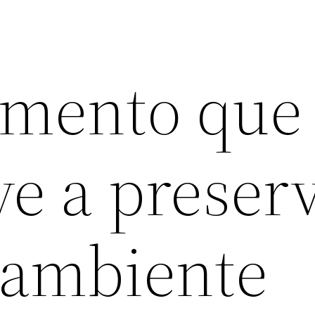
emento que
ye a preser
 ambiente