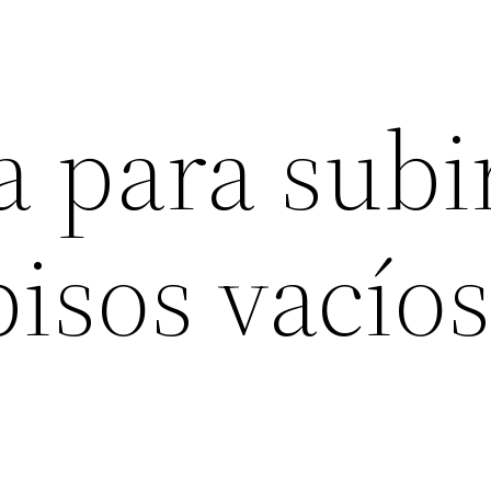
 para subir
pisos vacío