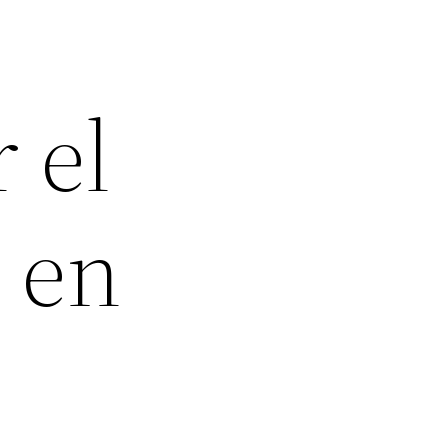
 el
s en