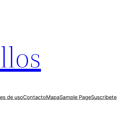
llos
es de uso
Contacto
Mapa
Sample Page
Suscribete