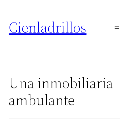
Saltar
al
Cienladrillos
contenido
Una inmobiliaria
ambulante