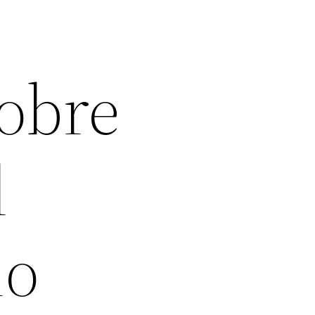
sobre
l
io