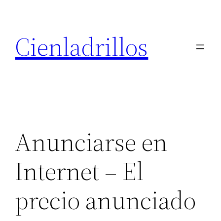
Saltar
al
Cienladrillos
contenido
Anunciarse en
Internet – El
precio anunciado