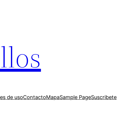
llos
es de uso
Contacto
Mapa
Sample Page
Suscribete