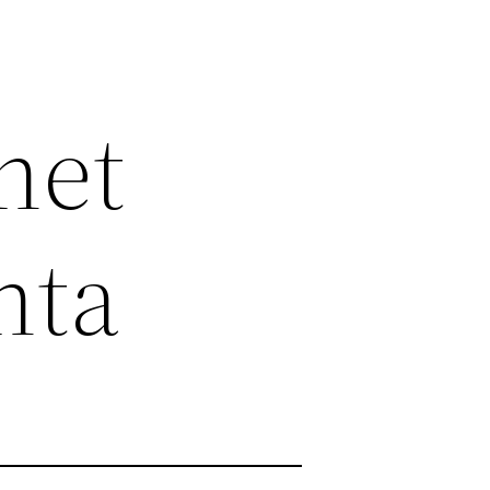
net
nta