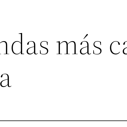
endas más c
a