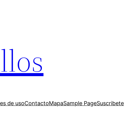
llos
es de uso
Contacto
Mapa
Sample Page
Suscribete