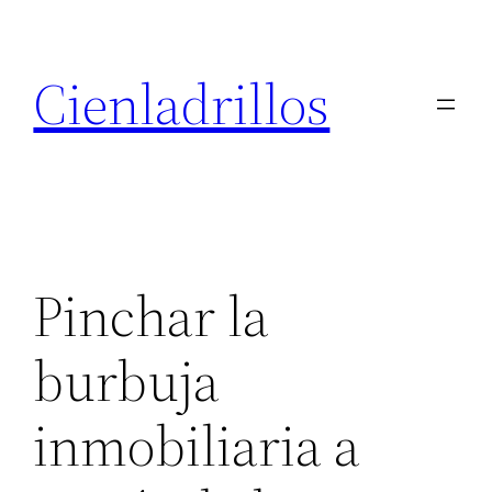
Saltar
al
Cienladrillos
contenido
Pinchar la
burbuja
inmobiliaria a